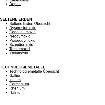
Depots
SELTENE ERDEN
Seltene Erden Übersicht
Dysprosiumoxid
Gadoliniumoxid
Neodymoxid
Praseodymoxid
Scandiumoxid
Terbiumoxid
Yttriumoxid
TECHNOLOGIEMETALLE
Technologiemetalle Übersicht
Gallium
Indium
Germanium
Rhenium
Hafnium