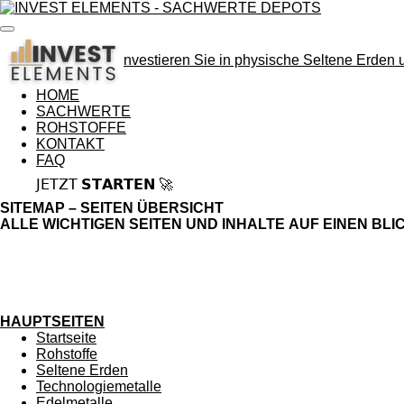
Zum
Hauptinhalt
springen
nvestieren Sie in physische Seltene Erd
HOME
SACHWERTE
ROHSTOFFE
KONTAKT
FAQ
𝖩𝖤𝖳𝖹𝖳 𝗦𝗧𝗔𝗥𝗧𝗘𝗡 🚀
SITEMAP – SEITEN ÜBERSICHT
ALLE WICHTIGEN SEITEN UND INHALTE AUF EINEN BLI
HAUPTSEITEN
Startseite
Rohstoffe
Seltene Erden
Technologiemetalle
Edelmetalle