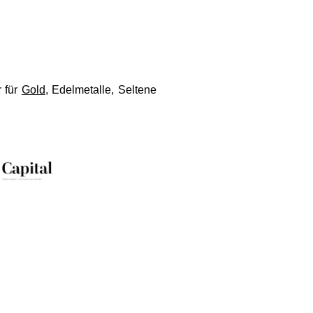
e
i
l
e
n
r für
Gold
, Edelmetalle, Seltene