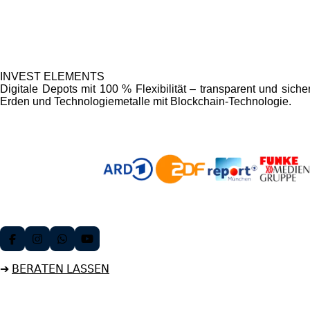
INVEST ELEMENTS
Digitale Depots mit 100 % Flexibilität – transparent und siche
Erden und Technologiemetalle mit Blockchain-Technologie.
F
I
W
Y
a
n
h
o
c
s
a
u
➔
𝖡𝖤𝖱𝖠𝖳𝖤𝖭 𝖫𝖠𝖲𝖲𝖤𝖭
e
t
t
T
b
a
s
u
o
g
A
b
o
r
p
e