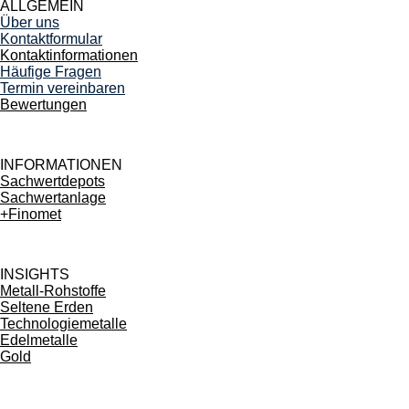
ALLGEMEIN
k
a
p
Über uns
m
Kontaktformular
Kontaktinformationen
Häufige Fragen
Termin vereinbaren
Bewertungen
INFORMATIONEN
Sachwertdepots
Sachwertanlage
+Finomet
INSIGHTS
Metall-Rohstoffe
Seltene Erden
Technologiemetalle
Edelmetalle
Gold