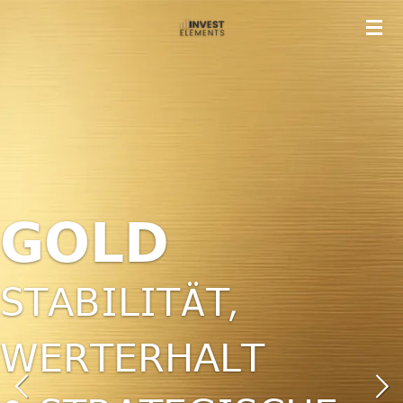
Zum
Hauptinhalt
springen
𝗭𝗨𝗞𝗨𝗡𝗙𝗧
𝖡𝖤𝖦𝖨𝖭𝖭𝖳 𝖬𝖨𝖳
𝗜𝗡𝗩𝗘𝗦𝗧