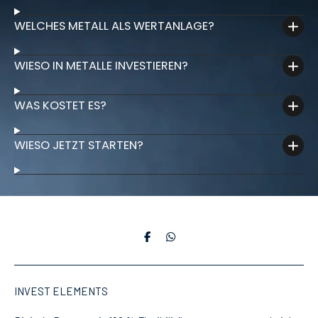
WELCHES METALL ALS WERTANLAGE?
WIESO IN METALLE INVESTIEREN?
WAS KOSTET ES?
WIESO JETZT STARTEN?
T
T
e
e
i
i
l
l
e
e
INVEST ELEMENTS
n
n