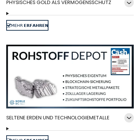
PHYSISCHES GOLD ALS VERMÖGENSSCHUTZ
𝖬𝖤𝖧𝖱 𝗘𝗥𝗙𝗔𝗛𝗥𝗘𝗡
SELTENE ERDEN UND TECHNOLOGIEMETALLE