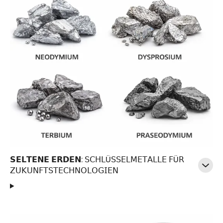
𝗦𝗘𝗟𝗧𝗘𝗡𝗘 𝗘𝗥𝗗𝗘𝗡: 𝖲𝖢𝖧𝖫Ü𝖲𝖲𝖤𝖫𝖬𝖤𝖳𝖠𝖫𝖫𝖤 𝖥Ü𝖱
𝖹𝖴𝖪𝖴𝖭𝖥𝖳𝖲𝖳𝖤𝖢𝖧𝖭𝖮𝖫𝖮𝖦𝖨𝖤𝖭