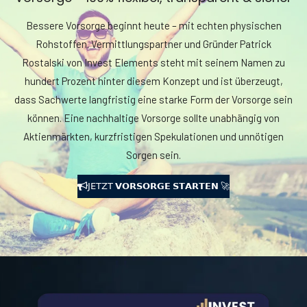
Bessere Vorsorge beginnt heute – mit echten physischen
Rohstoffen. Vermittlungspartner und Gründer Patrick
Rostalski von Invest Elements steht mit seinem Namen zu
hundert Prozent hinter diesem Konzept und ist überzeugt,
dass Sachwerte langfristig eine starke Form der Vorsorge sein
können. Eine nachhaltige Vorsorge sollte unabhängig von
Aktienmärkten, kurzfristigen Spekulationen und unnötigen
Sorgen sein.
𝖩𝖤𝖳𝖹𝖳 𝗩𝗢𝗥𝗦𝗢𝗥𝗚𝗘 𝗦𝗧𝗔𝗥𝗧𝗘𝗡 🚀