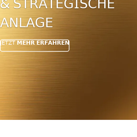
𝗘𝗟𝗘𝗠𝗘𝗡𝗧𝗦
𝗜𝗡𝗩𝗘𝗦𝗧𝗜𝗘𝗥𝗘𝗡 𝗦𝗜𝗘 𝖨𝖭 𝖹𝖴𝖪𝖴𝖭𝖥𝖳𝖲𝖬𝖤𝖳𝖠𝖫𝖫𝖤
𝖴𝖭𝖣 𝗦𝗜𝗖𝗛𝗘𝗥𝗡 𝖲𝖨𝖤 𝖶𝖤𝖱𝖳𝖤 𝖥Ü𝖱 𝖬𝖮𝖱𝖦𝖤𝖭