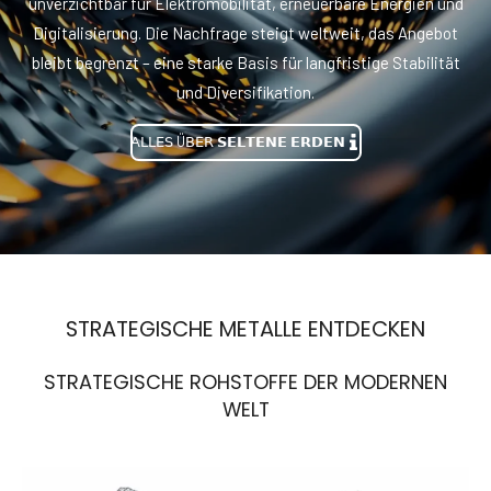
unverzichtbar für Elektromobilität, erneuerbare Energien und
Digitalisierung. Die Nachfrage steigt weltweit, das Angebot
bleibt begrenzt – eine starke Basis für langfristige Stabilität
und Diversifikation.
𝖠𝖫𝖫𝖤𝖲 Ü𝖡𝖤𝖱 𝗦𝗘𝗟𝗧𝗘𝗡𝗘 𝗘𝗥𝗗𝗘𝗡
STRATEGISCHE METALLE ENTDECKEN
STRATEGISCHE ROHSTOFFE DER MODERNEN
WELT