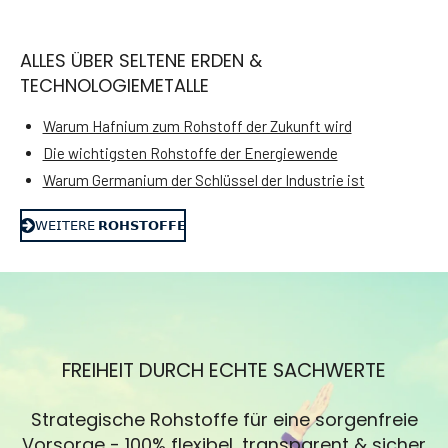
ALLES ÜBER SELTENE ERDEN &
TECHNOLOGIEMETALLE
Warum Hafnium zum Rohstoff der Zukunft wird
Die wichtigsten Rohstoffe der Energiewende
Warum Germanium der Schlüssel der Industrie ist
𝖶𝖤𝖨𝖳𝖤𝖱𝖤 𝗥𝗢𝗛𝗦𝗧𝗢𝗙𝗙𝗘
FREIHEIT DURCH ECHTE SACHWERTE
Strategische Rohstoffe für eine sorgenfreie
Vorsorge - 100% flexibel, transparent & sicher