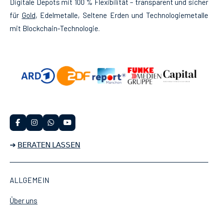
Digitale Depots mit 100 % Flexibilität – transparent und sicher
für
Gold
, Edelmetalle, Seltene Erden und Technologiemetalle
mit Blockchain-Technologie.
F
I
W
Y
a
n
h
o
c
s
a
u
➔
𝖡𝖤𝖱𝖠𝖳𝖤𝖭 𝖫𝖠𝖲𝖲𝖤𝖭
e
t
t
T
b
a
s
u
o
g
A
b
o
r
p
e
k
a
p
ALLGEMEIN
m
Über uns