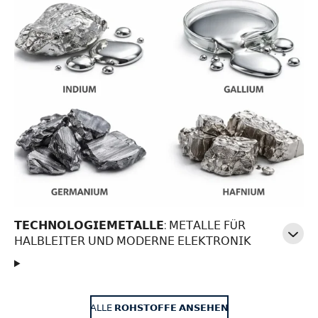
𝗧𝗘𝗖𝗛𝗡𝗢𝗟𝗢𝗚𝗜𝗘𝗠𝗘𝗧𝗔𝗟𝗟𝗘: 𝖬𝖤𝖳𝖠𝖫𝖫𝖤 𝖥Ü𝖱
𝖧𝖠𝖫𝖡𝖫𝖤𝖨𝖳𝖤𝖱 𝖴𝖭𝖣 𝖬𝖮𝖣𝖤𝖱𝖭𝖤 𝖤𝖫𝖤𝖪𝖳𝖱𝖮𝖭𝖨𝖪
𝖠𝖫𝖫𝖤 𝗥𝗢𝗛𝗦𝗧𝗢𝗙𝗙𝗘 𝗔𝗡𝗦𝗘𝗛𝗘𝗡