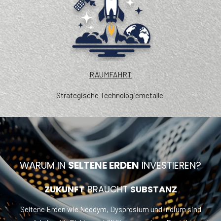
RAUMFAHRT
Strategische Technologiemetalle.
WARUM IN
SELTENE ERDEN
INVESTIEREN?
ZUKUNFT
BRAUCHT
SUBSTANZ
Seltene Erden wie Neodym, Dysprosium und Indium sind