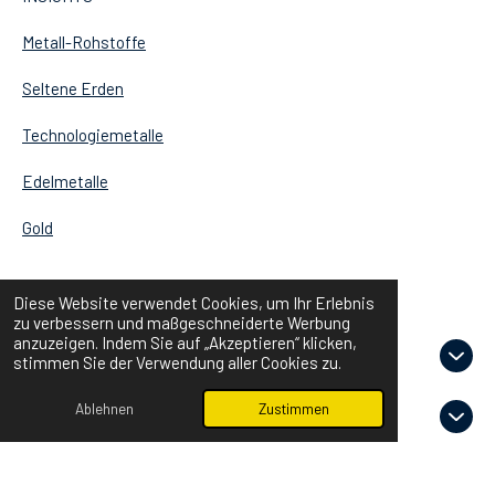
Metall-Rohstoffe
Seltene Erden
Technologiemetalle
Edelmetalle
Gold
Diese Website verwendet Cookies, um Ihr Erlebnis
GOOD TO KNOW
zu verbessern und maßgeschneiderte Werbung
anzuzeigen. Indem Sie auf „Akzeptieren“ klicken,
Seltene Erden
stimmen Sie der Verwendung aller Cookies zu.
Ablehnen
Zustimmen
Zukunftsmetalle